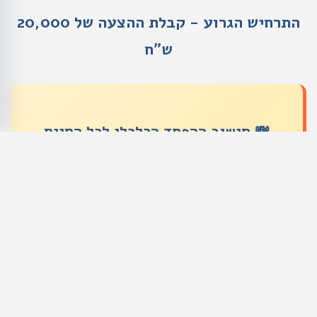
התרחיש הגרוע - קבלת ההצעה של 20,000
ש״ח
💸 חישוב ההפסד הכלכלי לכל החיים
הפסד מיידי:
160,000 ש"ח - הפרש הפשרה
מההצעה המקורית
הפסד עתידי:
הוויתור על זכות לתביעה נוספת אם
המצב יחמיר
הפסד נפשי:
תחושת רמייה וחרטה על החלטה