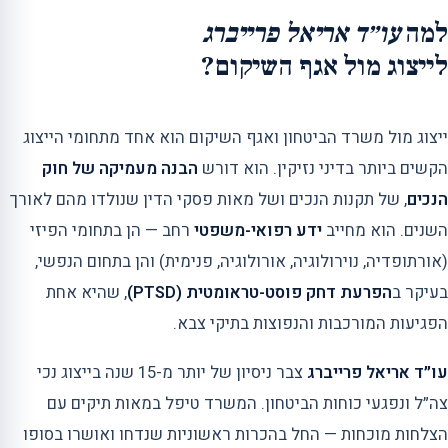
למה
עו״ד אריאל פרייברג
לייצוג מול אגף השיקום?
ייצוג מול משרד הביטחון ואגף השיקום הוא אחד מתחומי הייצוג
הקשים ביותר בדיני נזיקין. הוא דורש
הבנה מעמיקה של חוק
הנכים
, של תקנות הנכים ושל מאות פסקי הדין שנולדו מהם לאורך
השנים. הוא מחייב
ידע רפואי-משפטי
רחב — הן בתחומי הפיזי
(אורתופדיה, נוירולוגיה, אורולוגיה, פנימית) והן בתחום הנפשי,
בעיקר ב
הפרעת דחק פוסט-טראומטית (PTSD)
, שהיא אחת
הפגיעות המורכבות והנפוצות בתיקי צבא.
עו״ד אריאל פרייברג
צבר ניסיון של יותר מ-15 שנה בייצוג נכי
צה״ל ונפגעי כוחות הביטחון. המשרד טיפל במאות תיקים עם
הצלחות מוכחות — החל בהכרות ראשוניות שנדחו ואושרו בסופו