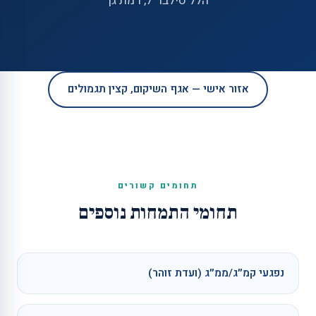
הלל סילבר 7, רמת גן
אזור אישי — אגף השיקום, קצין תגמולים
תחומים קשורים
תחומי התמחות נוספים
נפגעי קמ״ג/ממ״ג (ועדת זוהר)