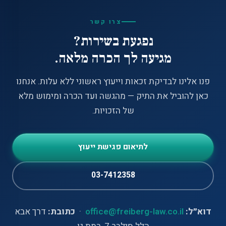
ולייצג מול הוועדות.
עו״ד אריאל פרייברג
מייצג בתיקי נכי
צה״ל מעל 15 שנה עם הצלחות מוכחות במאות תיקים של
צרו קשר
חיילים ומשפחות נפגעים.
נפגעת בשירות?
מגיעה לך הכרה מלאה.
פנו אלינו לבדיקת זכאות וייעוץ ראשוני ללא עלות. אנחנו
כאן להוביל את התיק — מהגשה ועד הכרה ומימוש מלא
של הזכויות.
לתיאום פגישת ייעוץ
03-7412358
דוא״ל:
office@freiberg-law.co.il
·
כתובת:
דרך אבא