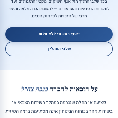
בכל שלבי ההליך מול אגף השיקום, מקצין התגמולים ועד
לוועדות הרפואיות והערעורים — להשגת הכרה מלאה ומיצוי
מרבי של הזכויות לפי חוק הנכים.
ייעוץ ראשוני ללא עלות
שלבי התהליך
קציר מקצועי: ייצוג נכי צה״ל ונפגעי כוחות ה
ורך דין אריאל פרייברג ממשרד אריאל פרייברג ושות׳ ברמת גן הוא ממומחי ישראל המובילים בייצוג נכי צה״ל ונפגעי כוחות הביטחון מול משרד הביטחון ואגף השיקום. בעל מעל 15 שנות ניסיון, עו״ד פרייברג מלווה חיילים, משרתי קבע, אנשי מילואים, אנשי מג״ב, שב״כ, מוסד ושב״ס, ובני משפחות חללי מערכות ישראל. הייצוג כולל: הגש
על הזכאות להכרה
כנכה צה״ל
פציעה או מחלה שנגרמה במהלך השירות הצבאי או
בשירות אחר בכוחות הביטחון אינה מסתיימת ברמה הפיזית