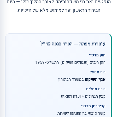
הנפגעים ואת בני משפחותיהם לאורך ההליך כולו — מיום
הבירור הראשון ועד למימוש מלא של הזכויות.
עובדות מפתח — הכרה כנכה צה״ל
חוק מרכזי
חוק הנכים (תגמולים ושיקום), התשי״ט-1959
גוף מטפל
אגף השיקום
במשרד הביטחון
גורם מחליט
קצין תגמולים + ועדה רפואית
קריטריון מרכזי
קשר סיבתי בין הפגיעה לשירות